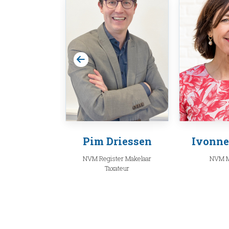
 Huskens
Pim Driessen
Ivonne
Makelaar
NVM Register Makelaar
NVM M
Taxateur