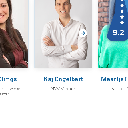
Elings
Kaj Engelbart
Maartje 
 medewerker
NVM Makelaar
Assistent
aardij