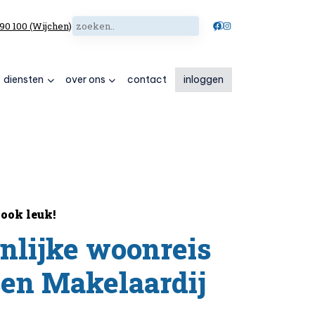
Zoeken
Facebook
Instagram
 90 100 (Wijchen)
diensten
over ons
contact
inloggen
ook leuk!
nlijke woonreis
sen Makelaardij