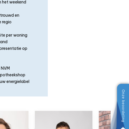
in het weekend
ertrouwd en
 regio
ite per woning
tand
presentatie op
e NVM
Hypotheekshop
uw energielabel