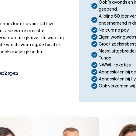
Ook ’s avonds en 
geopend
Al bijna 50 jaar v
ondernemend in de
n huis komt u voor talloze
No cure no pay
ke keuzes die meestal
Eigen woningwebs
eerst natuurlijk over de woning
Groot zoekersbes
de van de woning, de locatie
Meest uitgebreide 
otheekmogelijkheden.
Funda
NWWI-taxaties
Aangesloten bij d
verkopen
Aangesloten bij 
Ook verzorgen wij 