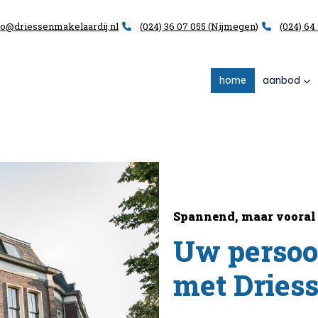
fo@driessenmakelaardij.nl
(024) 36 07 055 (Nijmegen)
(024) 64
home
aanbod
Spannend, maar vooral 
Uw persoo
met Dries