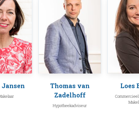
 Jansen
Thomas van
Loes 
Zadelhoff
akelaar
Commercieel
Makel
Hypotheekadviseur