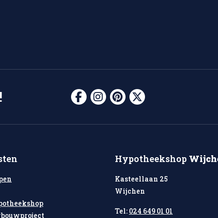
!
sten
Hypotheekshop
Wijch
pen
Kasteellaan 25
Wijchen
potheekshop
Tel:
024 649 01 01
bouwproject