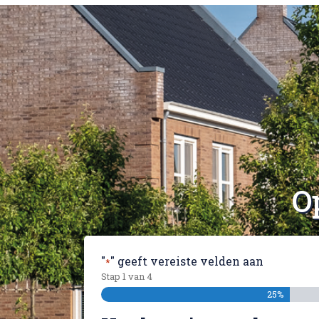
O
"
" geeft vereiste velden aan
*
Stap
1
van
4
25%