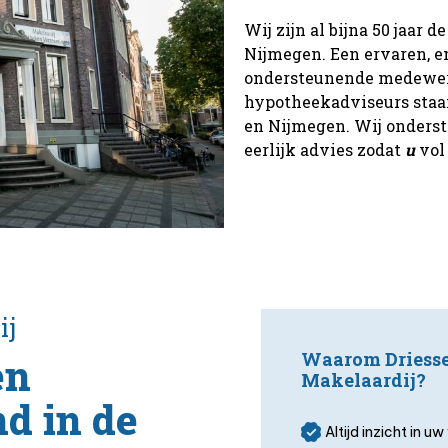
Wij zijn al bijna 50 jaar
Nijmegen. Een ervaren, e
ondersteunende medewer
hypotheekadviseurs staan
en Nijmegen. Wij onderst
eerlijk advies zodat
u
vol
ij
Waarom Driess
en
Makelaardij?
d in de
Altijd inzicht in 