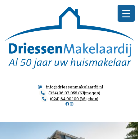
Skip
Driessen
to
Makelaardij
content
info@driessenmakelaardij.nl
(024) 36 07 055 (Nijmegen)
(024) 64 90 100 (Wijchen)
Facebook
Instagram