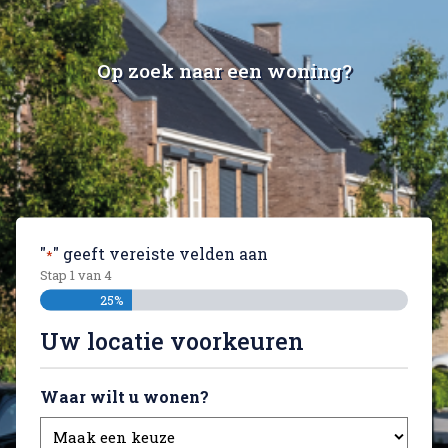
Op zoek naar een woning?
"
" geeft vereiste velden aan
*
Stap
1
van
4
25%
Uw locatie voorkeuren
Waar wilt u wonen?