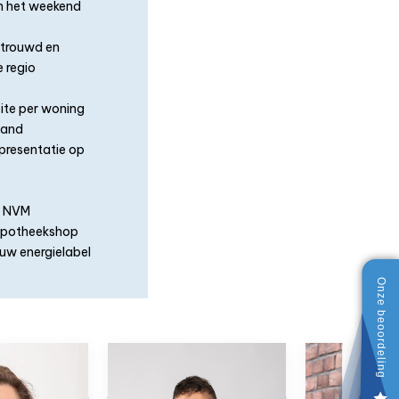
in het weekend
ertrouwd en
 regio
ite per woning
tand
presentatie op
e NVM
Hypotheekshop
uw energielabel