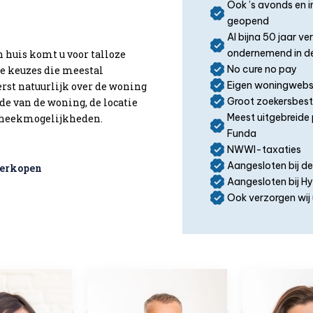
Ook ’s avonds en 
geopend
Al bijna 50 jaar v
ondernemend in de
n huis komt u voor talloze
No cure no pay
ke keuzes die meestal
Eigen woningwebs
eerst natuurlijk over de woning
Groot zoekersbes
de van de woning, de locatie
Meest uitgebreide 
otheekmogelijkheden.
Funda
NWWI-taxaties
Aangesloten bij d
verkopen
Aangesloten bij 
Ook verzorgen wij 