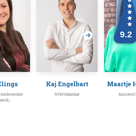
Elings
Kaj Engelbart
Maartje 
 medewerker
NVM Makelaar
Assistent
aardij