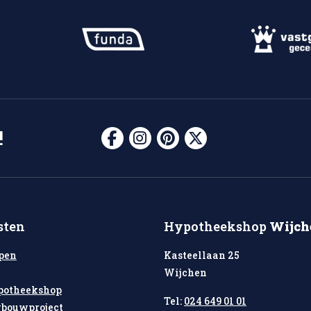
!
sten
Hypotheekshop
Wijch
pen
Kasteellaan 25
Wijchen
potheekshop
Tel:
024 649 01 01
bouwproject