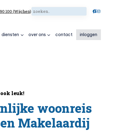
Zoeken
Facebook
Instagram
 90 100 (Wijchen)
diensten
over ons
contact
inloggen
ook leuk!
nlijke woonreis
sen Makelaardij