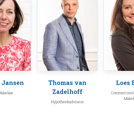
 Jansen
Thomas van
Loes 
Zadelhoff
akelaar
Commercieel
Makel
Hypotheekadviseur