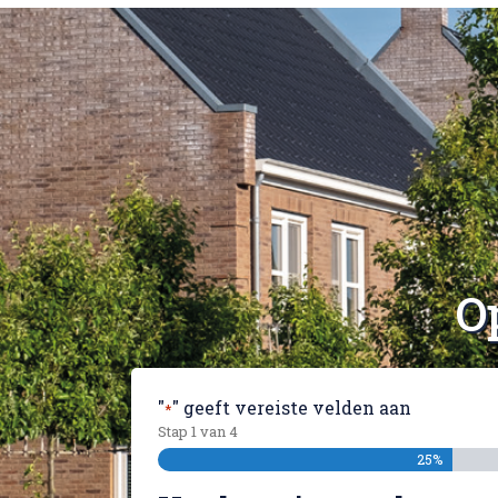
O
"
" geeft vereiste velden aan
*
Stap
1
van
4
25%