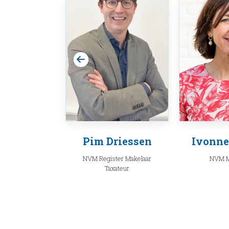
 Huskens
Pim Driessen
Ivonne
Makelaar
NVM Register Makelaar
NVM M
Taxateur