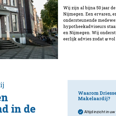
Wij zijn al bijna 50 jaar
Nijmegen. Een ervaren, e
ondersteunende medewer
hypotheekadviseurs staan
en Nijmegen. Wij onderst
eerlijk advies zodat
u
vol
ij
Waarom Driess
en
Makelaardij?
d in de
Altijd inzicht in 