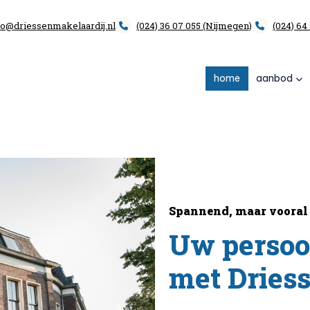
fo@driessenmakelaardij.nl
(024) 36 07 055 (Nijmegen)
(024) 64
home
aanbod
Spannend, maar vooral 
Uw persoo
met Dries