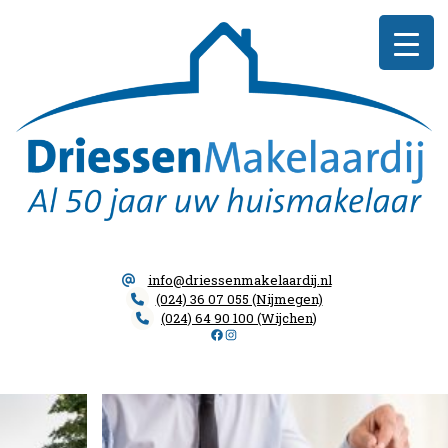
Skip
Driessen
to
Makelaardij
content
info@driessenmakelaardij.nl
(024) 36 07 055 (Nijmegen)
(024) 64 90 100 (Wijchen)
Facebook
Instagram