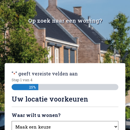
Op zoek naar een woning?
"
" geeft vereiste velden aan
*
Stap
1
van
4
25%
Uw locatie voorkeuren
Waar wilt u wonen?