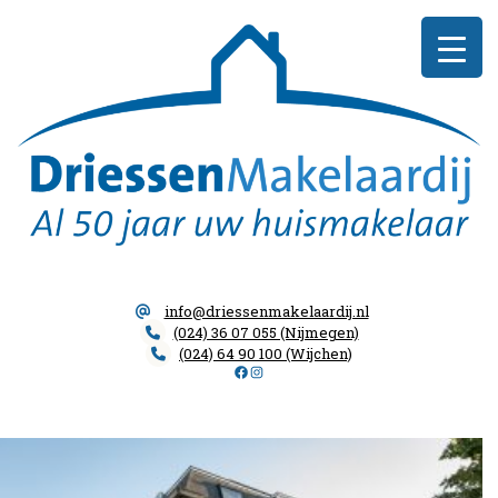
Skip
Driessen
to
Makelaardij
content
info@driessenmakelaardij.nl
(024) 36 07 055 (Nijmegen)
(024) 64 90 100 (Wijchen)
Facebook
Instagram