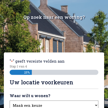
Op zoek naar een woning?
"
" geeft vereiste velden aan
*
Stap
1
van
4
25%
Uw locatie voorkeuren
Waar wilt u wonen?