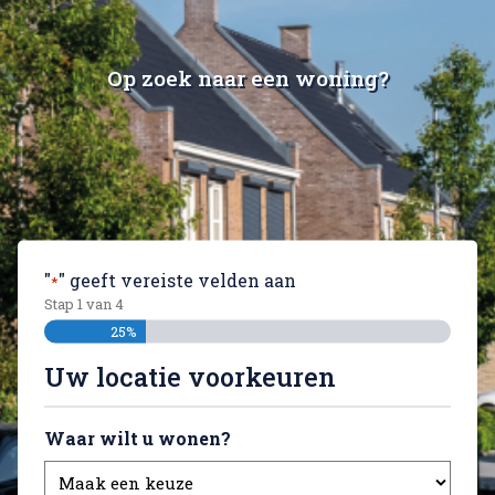
Op zoek naar een woning?
"
" geeft vereiste velden aan
*
Stap
1
van
4
25%
Uw locatie voorkeuren
Waar wilt u wonen?