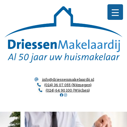
Skip
Driessen
to
Makelaardij
content
info@driessenmakelaardij.nl
(024) 36 07 055 (Nijmegen)
(024) 64 90 100 (Wijchen)
Facebook
Instagram