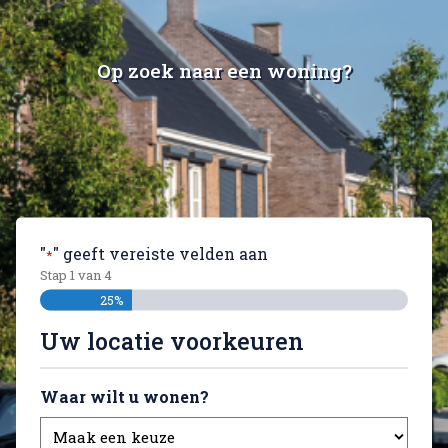
Op zoek naar een woning?
"
" geeft vereiste velden aan
*
Stap
1
van
4
25%
Uw locatie voorkeuren
Waar wilt u wonen?