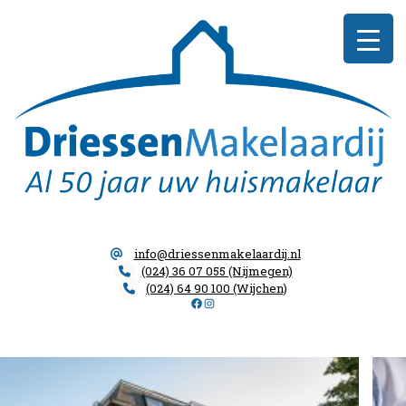
Skip
Driessen
to
Makelaardij
content
info@driessenmakelaardij.nl
(024) 36 07 055 (Nijmegen)
(024) 64 90 100 (Wijchen)
Facebook
Instagram