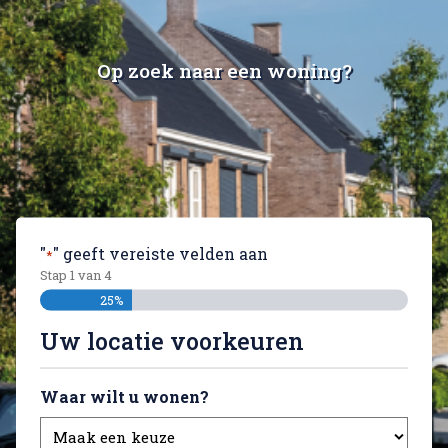
Op zoek naar een woning?
"
" geeft vereiste velden aan
*
Stap
1
van
4
25%
Uw locatie voorkeuren
Waar wilt u wonen?