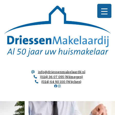
Skip
Driessen
to
Makelaardij
content
info@driessenmakelaardij.nl
(024) 36 07 055 (Nijmegen)
(024) 64 90 100 (Wijchen)
Facebook
Instagram