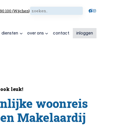
Zoeken
Facebook
Instagram
 90 100 (Wijchen)
diensten
over ons
contact
inloggen
ook leuk!
nlijke woonreis
sen Makelaardij