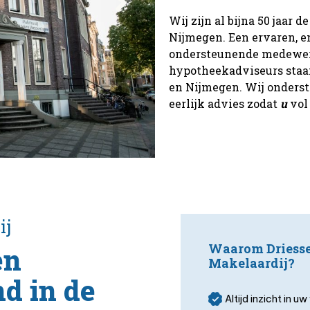
Wij zijn al bijna 50 jaar
Nijmegen. Een ervaren, e
ondersteunende medewer
hypotheekadviseurs staan
en Nijmegen. Wij onderst
eerlijk advies zodat
u
vol
ij
Waarom Driess
en
Makelaardij?
d in de
Altijd inzicht in 