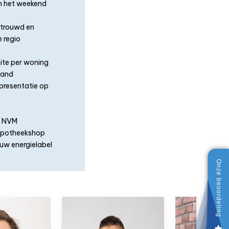
in het weekend
ertrouwd en
 regio
ite per woning
tand
presentatie op
e NVM
Hypotheekshop
uw energielabel