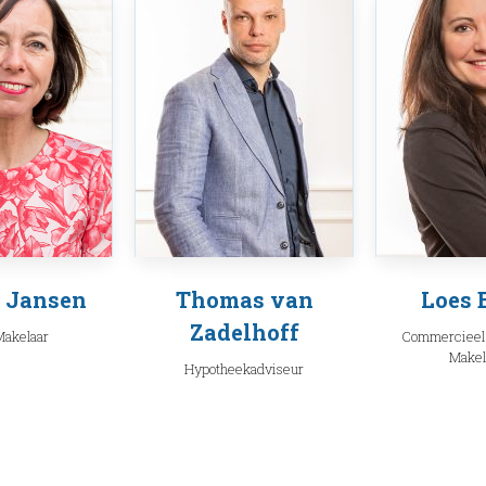
 Jansen
Thomas van
Loes 
Zadelhoff
akelaar
Commercieel
Makel
Hypotheekadviseur