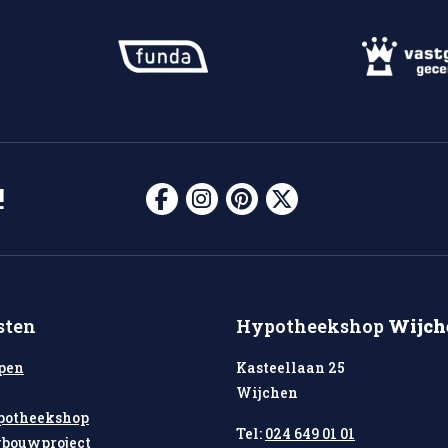
!
sten
Hypotheekshop
Wijch
pen
Kasteellaan 25
Wijchen
potheekshop
Tel:
024 649 01 01
bouwproject