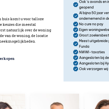
Ook ’s avonds en 
geopend
Al bijna 50 jaar v
ondernemend in de
n huis komt u voor talloze
No cure no pay
ke keuzes die meestal
Eigen woningwebs
eerst natuurlijk over de woning
Groot zoekersbes
de van de woning, de locatie
Meest uitgebreide 
otheekmogelijkheden.
Funda
NWWI-taxaties
Aangesloten bij d
verkopen
Aangesloten bij 
Ook verzorgen wij 