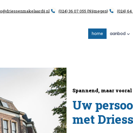
fo@driessenmakelaardij.nl
(024) 36 07 055 (Nijmegen)
(024) 64
home
aanbod
Spannend, maar vooral 
Uw persoo
met Dries