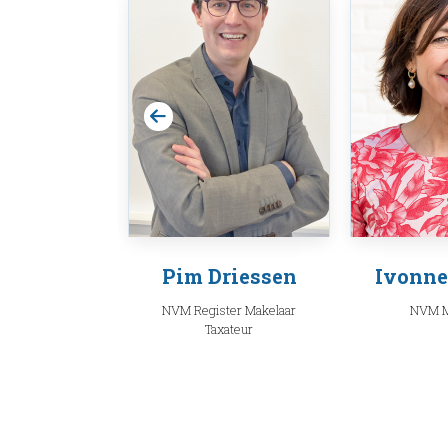
 Huskens
Pim Driessen
Ivonne
Makelaar
NVM Register Makelaar
NVM M
Taxateur