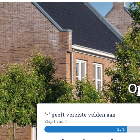
O
"
" geeft vereiste velden aan
*
Stap
1
van
4
25%