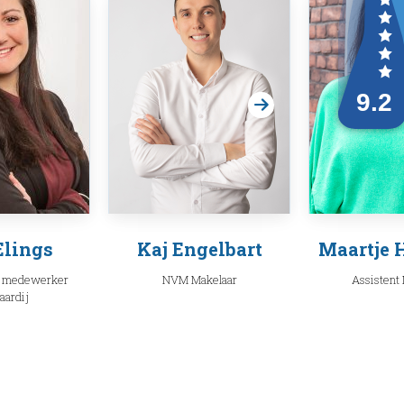
Elings
Kaj Engelbart
Maartje 
 medewerker
NVM Makelaar
Assistent
aardij