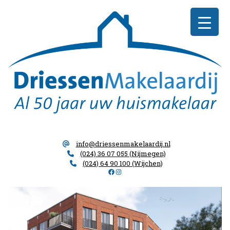
Skip
Driessen
to
Makelaardij
content
info@driessenmakelaardij.nl
(024) 36 07 055 (Nijmegen)
(024) 64 90 100 (Wijchen)
Facebook
Instagram