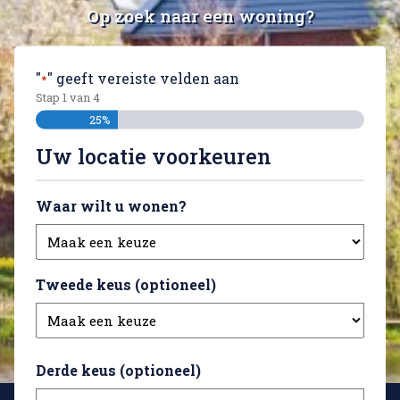
Op zoek naar een woning?
"
" geeft vereiste velden aan
*
Stap
1
van
4
25%
Uw locatie voorkeuren
Waar wilt u wonen?
Tweede keus (optioneel)
Derde keus (optioneel)