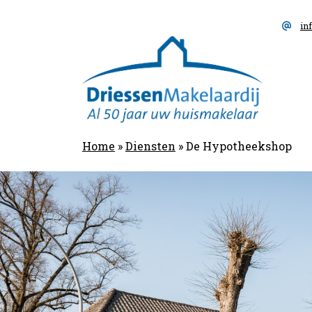
Skip
to
in
content
Driessen
Makelaardij
De Hypotheeksh
Home
»
Diensten
»
De Hypotheekshop