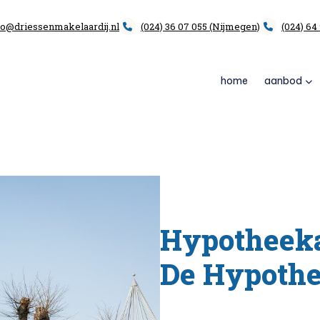
fo@driessenmakelaardij.nl
(024) 36 07 055 (Nijmegen)
(024) 64
home
aanbod
op
Hypotheek
De Hypoth