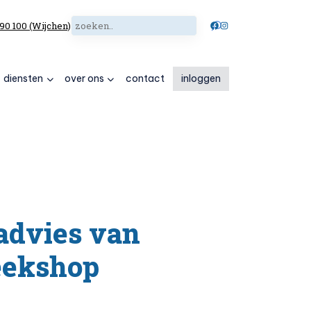
Zoeken
Facebook
Instagram
 90 100 (Wijchen)
diensten
over ons
contact
inloggen
advies van
eekshop