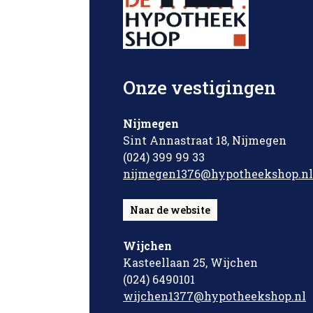
Onze vestigingen
Nijmegen
Sint Annastraat 18, Nijmegen
(024) 399 99 33
nijmegen1376@hypotheekshop.nl
Naar de website
Wijchen
Kasteellaan 25, Wijchen
(024) 6490101
wijchen1377@hypotheekshop.nl