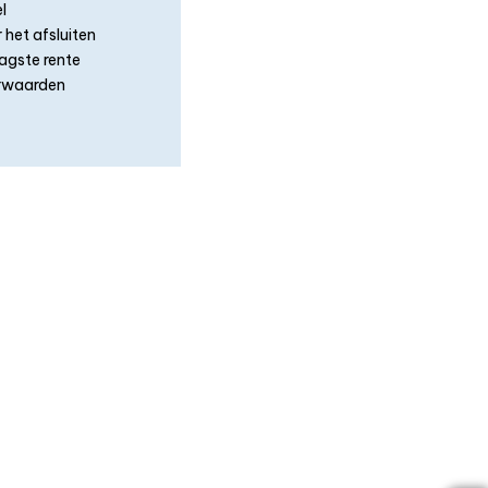
l
 het afsluiten
aagste rente
orwaarden