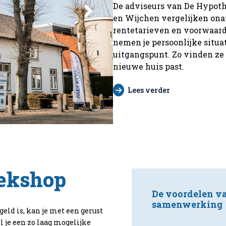
De adviseurs van De Hypot
en Wijchen vergelijken ona
rentetarieven en voorwaard
nemen je persoonlijke situa
uitgangspunt. Zo vinden ze 
nieuwe huis past.
Lees verder
ekshop
De voordelen v
samenwerking
ld is, kan je met een gerust
il je een zo laag mogelijke