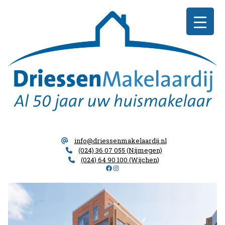
Skip
Driessen
to
Makelaardij
content
info@driessenmakelaardij.nl
(024) 36 07 055 (Nijmegen)
(024) 64 90 100 (Wijchen)
Facebook
Instagram