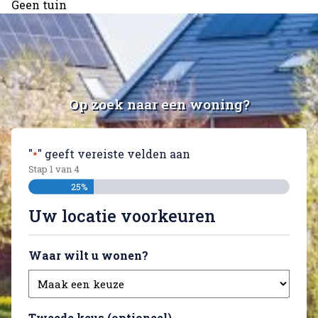
Geen tuin
Op zoek naar een woning?
"
" geeft vereiste velden aan
*
Stap
1
van
4
25%
Uw locatie voorkeuren
Waar wilt u wonen?
Tweede keus (optioneel)