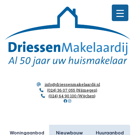
Skip
Driessen
to
Makelaardij
content
info@driessenmakelaardij.nl
(024) 36 07 055 (Nijmegen)
(024) 64 90 100 (Wijchen)
Facebook
Instagram
Woningaanbod
Nieuwbouw
Huuraanbod