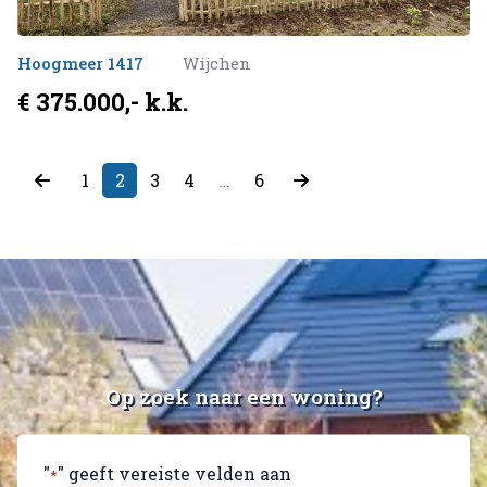
Hoogmeer 1417
Wijchen
€ 375.000,- k.k.
1
2
3
4
…
6
Op zoek naar een woning?
"
" geeft vereiste velden aan
*