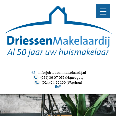
Skip
Driessen
to
Makelaardij
content
info@driessenmakelaardij.nl
(024) 36 07 055 (Nijmegen)
(024) 64 90 100 (Wijchen)
Facebook
Instagram