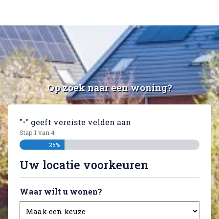
Op zoek naar een woning?
"
" geeft vereiste velden aan
*
Stap
1
van
4
25%
Uw locatie voorkeuren
Waar wilt u wonen?