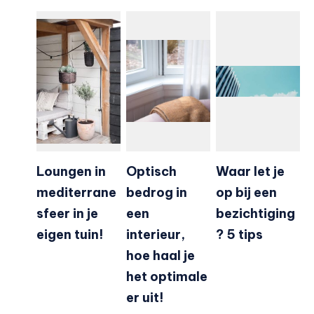
Loungen in
Optisch
Waar let je
mediterrane
bedrog in
op bij een
sfeer in je
een
bezichtiging
eigen tuin!
interieur,
? 5 tips
hoe haal je
het optimale
er uit!