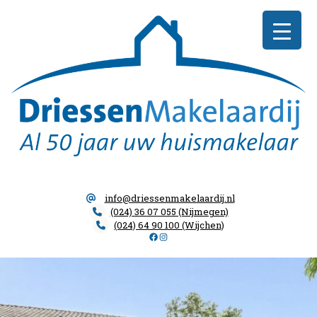
Skip
Driessen
to
Makelaardij
content
info@driessenmakelaardij.nl
(024) 36 07 055 (Nijmegen)
(024) 64 90 100 (Wijchen)
Facebook
Instagram