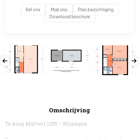
Bel ons
Mail ons
Plan bezichtiging
Download brochure
Omschrijving
Te koop Malvert 1205 – Nijmegen