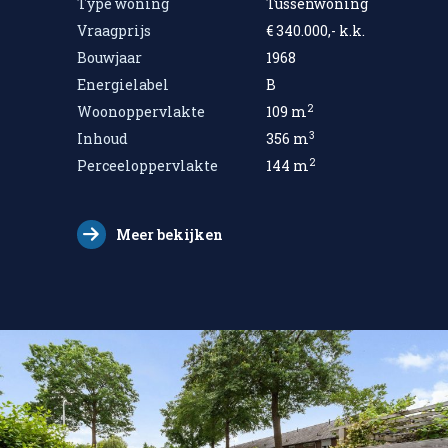
Type woning
Tussenwoning
Vraagprijs
€ 340.000,- k.k.
Bouwjaar
1968
Energielabel
B
2
Woonoppervlakte
109 m
3
Inhoud
356 m
2
Perceeloppervlakte
144 m
Meer bekijken