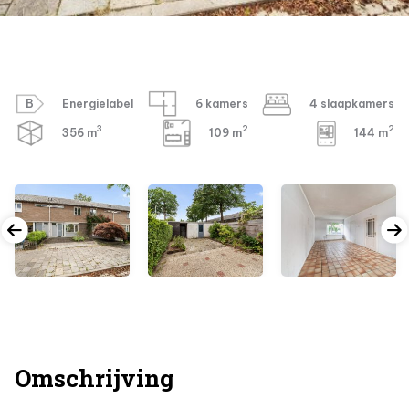
B
Energielabel
6 kamers
4 slaapkamers
3
2
2
356 m
109 m
144 m
Omschrijving