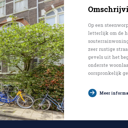
Omschrijv
Op een steenworp
letterlijk om de h
souterrainwoning
zeer rustige stra
gevels uit het be
onderste woonlaa
oorspronkelijk ge
Meer informa