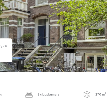
egen
3
rs
2 slaapkamers
270 m