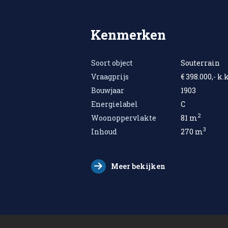
Kenmerken
Soort object
Souterrain
Vraagprijs
€ 398.000,- k.k
Bouwjaar
1903
Energielabel
C
2
Woonoppervlakte
81 m
3
Inhoud
270 m
Meer bekijken