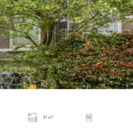
2
81 m