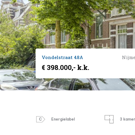
Vondelstraat 48A
Nijm
€ 398.000,- k.k.
C
Energielabel
3 kame