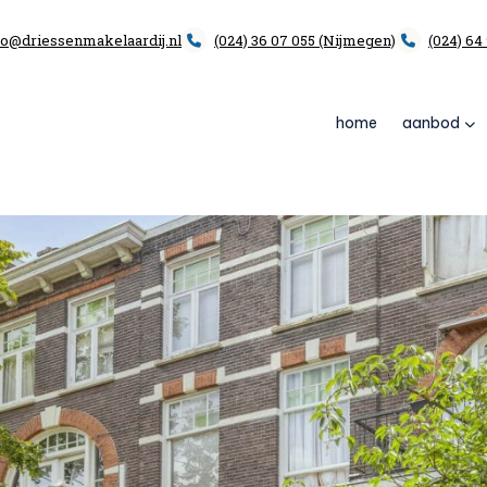
fo@driessenmakelaardij.nl
(024) 36 07 055 (Nijmegen)
(024) 64
home
aanbod