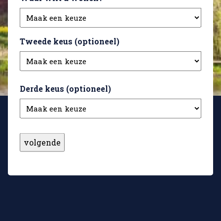
Tweede verdieping
Ook de tweede verdieping is volledig gerenoveerd
en voelt verrassend licht aan. Op de voorzolder is
Tweede keus (optioneel)
volop ruimte voor de was opstelling en extra
bergruimte. Door de 2 dakkapellen kun je hier met
gemak 1 of 2 extra kamers realiseren. Tevens heeft
Derde keus (optioneel)
de eigenaar een lichtkoepel met dakuitgang
gemaakt (ideaal voor onderhoud airco’s en vegen
schoorsteen kachel
en dak onderhoud).
Tuin
De fraai aangelegde achtertuin is een heerlijke plek
om tot rust te komen en volop te genieten van het
buitenleven. De tuin is verzorgd en sfeervol
ingericht met een combinatie van bestrating en