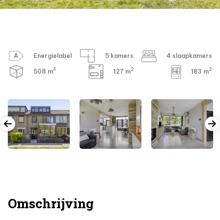
A
Energielabel
5 kamers
4 slaapkamers
3
2
2
508 m
127 m
183 m
Omschrijving