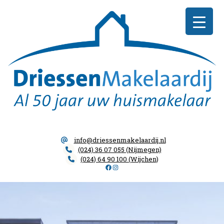
Skip
Driessen
to
Makelaardij
content
info@driessenmakelaardij.nl
(024) 36 07 055 (Nijmegen)
(024) 64 90 100 (Wijchen)
Facebook
Instagram