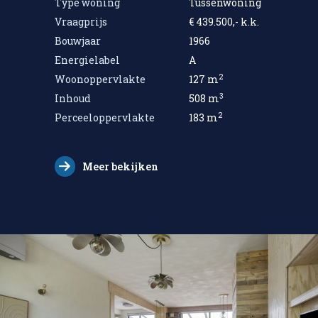
Type woning
Tussenwoning
Vraagprijs
€ 439.500,- k.k.
Bouwjaar
1966
Energielabel
A
2
Woonoppervlakte
127 m
3
Inhoud
508 m
2
Perceeloppervlakte
183 m
Meer bekijken