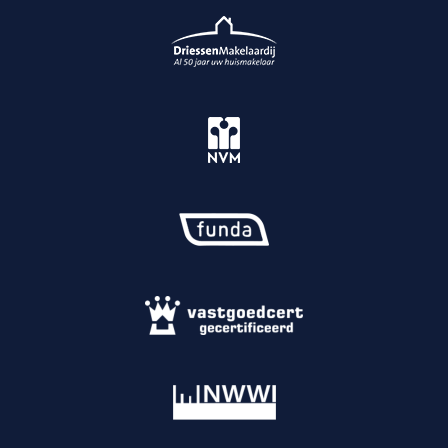
houten elementen, wat zorgt voor een warme en
moderne uitstraling. De ruime veranda vormt een
verlengstuk van de woning en maakt het mogelijk
om het hele jaar door buiten te zitten. Dankzij de
overkapping met glazen panelen geniet je hier van
veel licht, terwijl je tegelijkertijd beschut zit. De
geïntegreerde buitenhaard zorgt voor extra sfeer
en maakt het ook op koelere avonden een
aangename plek om te verblijven.